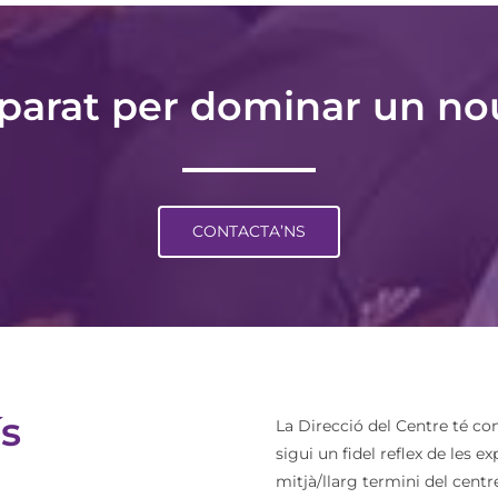
eparat per dominar un no
CONTACTA’NS
s
La Direcció del Centre té com
sigui un fidel reflex de les e
mitjà/llarg termini del centre