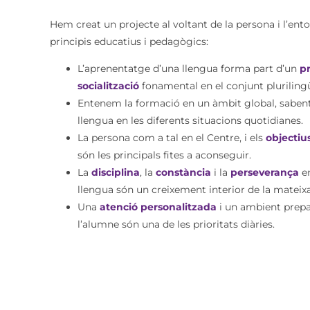
Hem creat un projecte al voltant de la persona i l’ent
principis educatius i pedagògics:
L’aprenentatge d’una llengua forma part d’un
pr
socialització
fonamental en el conjunt plurilingü
Entenem la for
mació en un
àmbit global
, saben
lleng
ua en les diferents situacions quotidianes.
L
a
persona
com
a tal en el Centre, i els
objectiu
són les principals fites a aconseguir.
La
d
is
ciplina
, la
constància
i la
perseverança
en
llengua són un creixement interior de la mateix
Una
atenció personalitzada
i un ambient prepa
l’alumne són una de les prioritats diàries.