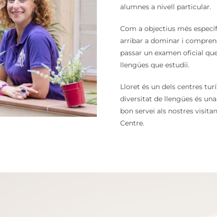
alumnes a nivell particular.
Com a objectius més específ
arribar a dominar i comprendre
passar un examen oficial qu
llengües que estudiï.
Lloret és un dels centres tur
diversitat de llengües és un
bon servei als nostres visita
Centre.